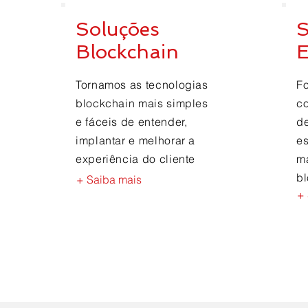
Soluções
S
Blockchain
E
Tornamos as tecnologias
F
blockchain mais simples
co
e fáceis de entender,
d
implantar e melhorar a
es
experiência do cliente
m
b
+ Saiba mais
+ 