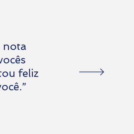
 nota
vocês
ou feliz
você.”