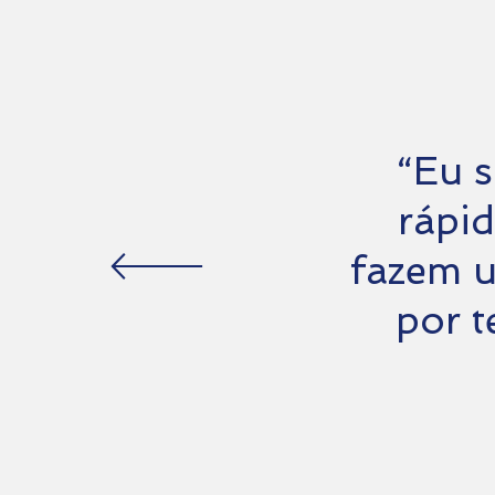
“Eu s
rápi
fazem u
por t